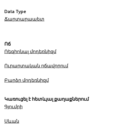
Data Type
Ճարտարապետ
Ոճ
Ռեգիոնալ մոդեռնիզմ
Ուրարտական ոճավորում
Բարձր մոդեռնիզմ
Կառուցել է հետևյալ քաղաքներում
Գյումրի
Սևան