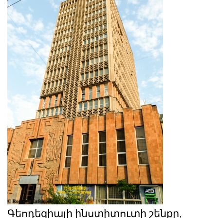
Գեոդեզիայի ինստիտուտի շենքը,