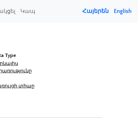
Հայերեն
English
ակցել
Կապ
ta Type
րկայիս
րառությունը
ռույցի տիպը