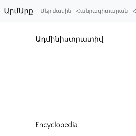
ԱրմԱրք
Մեր մասին
Հանրագիտարան
Ադմինիստրատիվ
Encyclopedia