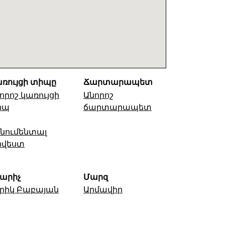
ռույցի տիպը
Ճարտարապետ
որոշ կառույցի
Անորոշ
իպ
ճարտարապետ
նումենտալ
րվեստ
արիչ
Մարզ
րիկ Բաբայան
Արմավիր