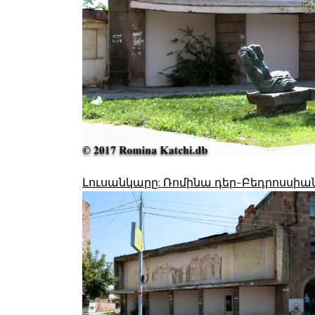
Լուսանկարը: Ռոմինա դեր-Բեդրոսսիա