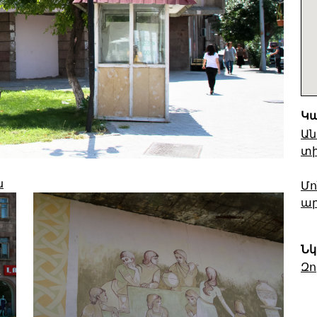
Կա
Ան
տ
ն
Մո
ա
Նկ
Զո