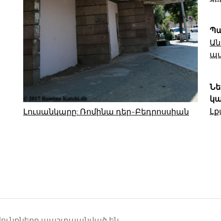
Պա
Ան
պա
Ն
կա
Լք
Լուսանկարը: Ռոմինա դեր-Բեդրոսսիան
րավունքները պաշտպանված են.