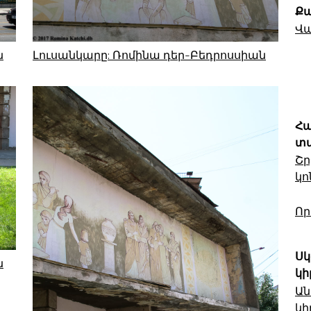
Ք
Վ
ն
Լուսանկարը: Ռոմինա դեր-Բեդրոսսիան
Հ
տ
Շ
կո
Ո
Ս
ն
կի
Ան
կի