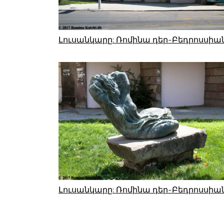
Լուսանկարը: Ռոմինա դեր-Բեդրոսսիա
Լուսանկարը: Ռոմինա դեր-Բեդրոսսիա