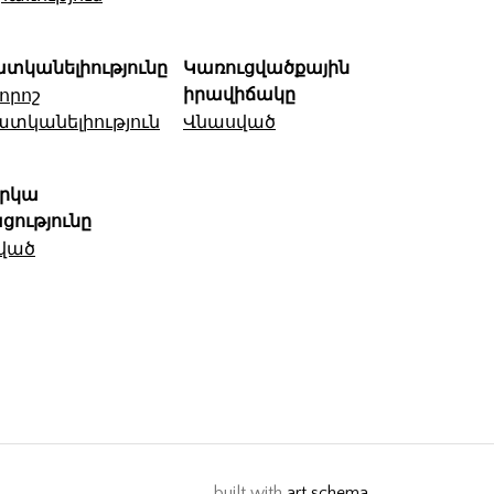
տկանելիությունը
Կառուցվածքային
իրավիճակը
որոշ
տկանելիություն
Վնասված
երկա
ցությունը
ված
built with
art schema