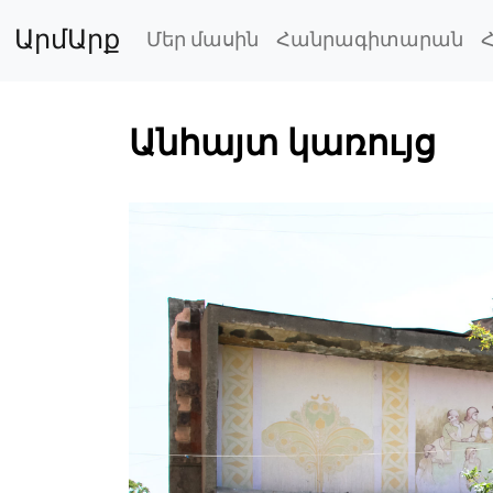
ԱրմԱրք
Մեր մասին
Հանրագիտարան
Անհայտ կառույց