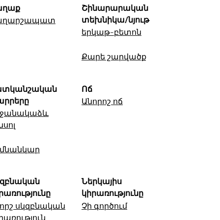
աղաք
Շինարարական
տեխնիկա/նյութ
աղարշապատ
երկաթ-բետոն
Քարե շարվածք
ատկանշական
Ոճ
արրերը
Անորոշ ոճ
րջանակաձև
նսոլ
րմնանկար
կզբնական
Ներկայիս
րառությունը
կիրառությունը
որշ սկզբնական
Չի գործում
րառություն