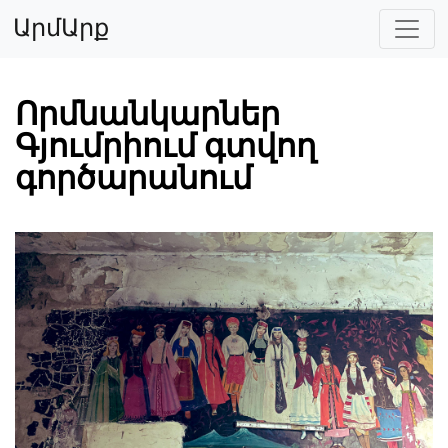
ԱրմԱրք
Որմնանկարներ
Գյումրիում գտվող
գործարանում