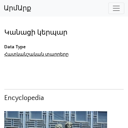
ԱրմԱրք
Կանացի կերպար
Data Type
Հատկանշական տարրերը
Encyclopedia