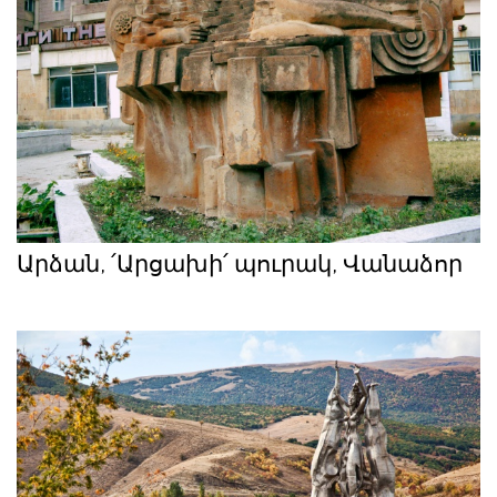
Արձան, ՛Արցախի՛ պուրակ, Վանաձոր