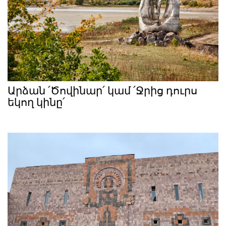
Արձան ՛Ծովինար՛ կամ ՛Ջրից դուրս
եկող կինը՛