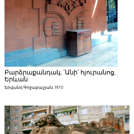
Բարձրաքանդակ, ՛Անի՛ հյուրանոց,
Երևան
Երվանդ Գոջաբաշյան, 1970