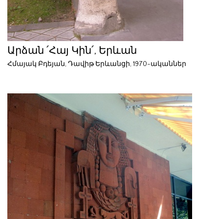
Արձան ՛Հայ Կին՛, Երևան
Հմայակ Բդեյան, Դավիթ Երևանցի, 1970-ականներ